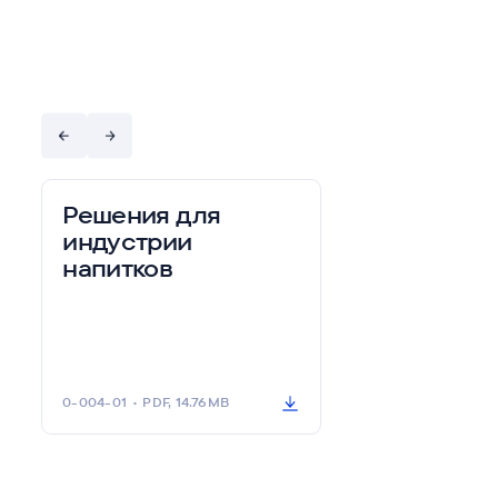
Б
р
о
ш
ю
р
ы
и
м
а
т
е
р
и
а
л
ы
Решения для
индустрии
напитков
0-004-01
•
PDF, 14.76MB