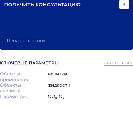
ПОЛУЧИТЬ КОНСУЛЬТАЦИЮ
mailbox@maesgroup.ru
Почта
Цена по запросу
КЛЮЧЕВЫЕ ПАРАМЕТРЫ
СМОТРЕТЬ ВСЕ
Области
напитки
применения:
Объекты
жидкости
анализа:
Параметры:
CO₂, O₂