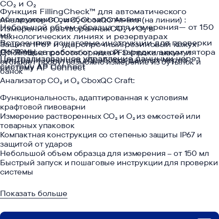
CO₂ и O₂
Наш телеграм
Функция FillingCheck™ для автоматического
обнаружения ошибок заполнения
Анализатор CO₂ и O₂ CboxQC At-line (на линии) :
Делимся полезными и интересными
Небольшой объем образца для измерения— от 150
Измерение растворенныхCO₂ и O₂ в
новостями
мл
технологических линиях и резервуарах
Встроенные пошаговые инструкции для проверки
Защита IP67 и ударопрочный резиновый кожух
системы
До 11 часов работы от одной зарядки аккумулятора
С помощью пробоотборника PFD (прокалывает и
Централизованное управление данными через
Централизованная обработка данных через
отбирает пробу) возможно измерение из бутылок и
систему AP Connect
систему AP Connect
банок
Анализатор CO₂ и O₂ CboxQC Craft:
Функциональность, адаптированная к условиям
крафтовой пивоварни
Измерение растворенных CO₂ и O₂ из емкостей или
129110, Москва, ул.
товарных упаковок
Компактная конструкция со степенью защиты IP67 и
Гиляровского, д. 51
защитой от ударов
Головной офис
Небольшой объем образца для измерения – от 150 мл
Быстрый запуск и пошаговые инструкции для проверки
системы
Показать больше