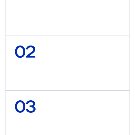
м
е
т
о
д
и
к
и
В
ы
м
о
ж
е
т
е
с
р
а
в
н
и
в
а
т
ь
В
а
ш
и
р
е
з
у
л
ь
т
а
т
ы
с
р
е
з
у
л
ь
т
а
т
а
м
и
В
а
ш
и
х
к
о
н
т
р
а
г
е
н
т
о
в
п
о
в
с
е
м
у
м
и
р
у
02
В
ы
с
о
к
а
я
в
о
с
п
р
о
и
з
в
о
д
и
м
о
с
т
ь
:
м
и
н
и
м
а
л
ь
н
о
е
в
л
и
я
н
и
е
л
а
б
о
р
а
н
т
а
н
а
р
е
з
у
л
ь
т
а
т
03
Ш
и
р
о
к
и
й
д
и
а
п
а
з
о
н
и
с
п
о
л
ь
з
о
в
а
н
и
я
:
п
о
д
х
о
д
и
т
к
а
к