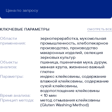
Наш телеграм
Цена по запросу
Делимся полезными и интересными
новостями
КЛЮЧЕВЫЕ ПАРАМЕТРЫ
СМОТРЕТЬ ВСЕ
Области
зернопереработка, мукомольная
применения:
промышленность, хлебопекарное
производство, производство
макаронных изделий, селекция
зерновых культур
Объекты
пшеница, пшеничная мука, дурум,
129110, Москва, ул.
анализа:
манная крупа, жизненно важный
Гиляровского, д. 51
глютен
Параметры:
индекс клейковины, содержание
Головной офис
влажной клейковины, содержание
сухой клейковины,
водопоглощение клейковины
Время анализа:
< 10 мин
Принцип метода:
метод отмывания клейковины
(Gluten Washing Method)