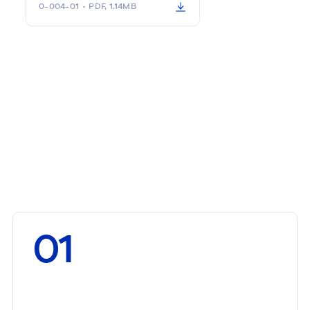
0-004-01
•
PDF, 1.14MB
01
У
н
и
в
е
р
с
а
л
ь
н
о
с
т
ь
:
п
р
и
с
о
б
л
ю
д
е
н
и
и
с
т
а
н
д
а
р
т
н
о
й