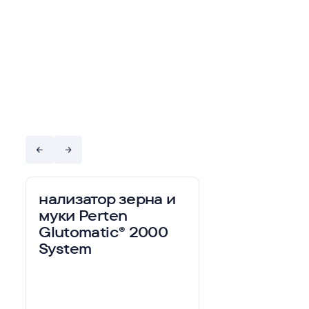
mailbox@maesgroup.ru
Почта
Б
р
о
ш
ю
р
ы
и
м
а
т
е
р
и
а
л
ы
нализатор зерна и
муки Perten
Glutomatic® 2000
System