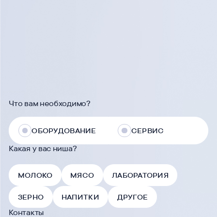
О
п
и
ш
и
т
е
в
а
ш
у
з
а
д
а
ч
у
—
п
о
м
о
ж
е
м
с
р
е
ш
е
н
и
е
м
Что вам необходимо?
ОБОРУДОВАНИЕ
СЕРВИС
Какая у вас ниша?
МОЛОКО
МЯСО
ЛАБОРАТОРИЯ
ЗЕРНО
НАПИТКИ
ДРУГОЕ
Контакты