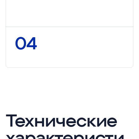
д
л
я
ш
р
о
т
а
(
ц
е
л
ь
н
о
с
м
о
л
о
т
о
г
о
з
е
р
н
а
)
,
т
а
к
и
м
у
к
и
,
к
р
у
п
к
и
,
с
у
х
о
й
к
л
е
й
к
о
в
и
н
ы
04
М
а
л
а
я
н
а
в
е
с
к
а
:
в
с
е
г
о
1
0
г
Технические
характеристи