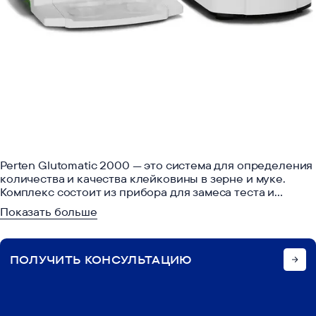
ПОДОБРАТЬ РЕШЕНИЕ
Perten Glutomatic 2000 — это система для определения
количества и качества клейковины в зерне и муке.
8 (800) 222-76-65
Комплекс состоит из прибора для замеса теста и
отмывания клейковины Glutomatic 2000, центрифуги
Показать больше
2010 и прибора Glutork 2020 для определения
содержания сухой клейковины. Система широко
применяется в мукомольной промышленности,
ПОЛУЧИТЬ КОНСУЛЬТАЦИЮ
зерновой торговле и хлебопекарном производстве для
оценки хлебопекарных свойств пшеницы.